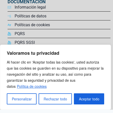
DOCUMENTACIÓN
Información legal
Políticas de datos
Políticas de cookies
PQRS
PQRS SGSI
Valoramos tu privacidad
ENLACES DE INTERÉS
Farmacovigilancia,
Al hacer clic en 'Aceptar todas las cookies', usted autoriza
Trabaja con nosotros
que las cookies se guarden en su dispositivo para mejorar la
navegación del sitio y analizar su uso, así como para
Comunidad Super Coas
garantizar la seguridad y privacidad de sus
Canal de reporte en linea
datos
Política de cookies
SÍGUENOS
Personalizar
Rechazar todo
Aceptar todo