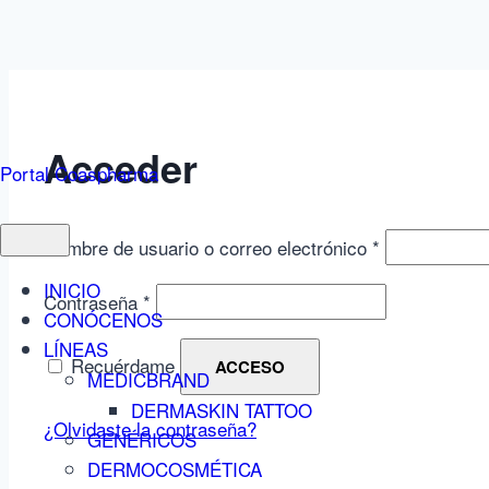
Acceder
Portal Coaspharma
Nombre de usuario o correo electrónico
*
INICIO
Contraseña
*
CONÓCENOS
LÍNEAS
Recuérdame
ACCESO
MEDICBRAND
DERMASKIN TATTOO
¿Olvidaste la contraseña?
GENÉRICOS
DERMOCOSMÉTICA