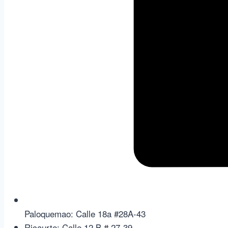
Paloquemao: Calle 18a #28A-43
Ricaurte: Calle 12 B # 27-39