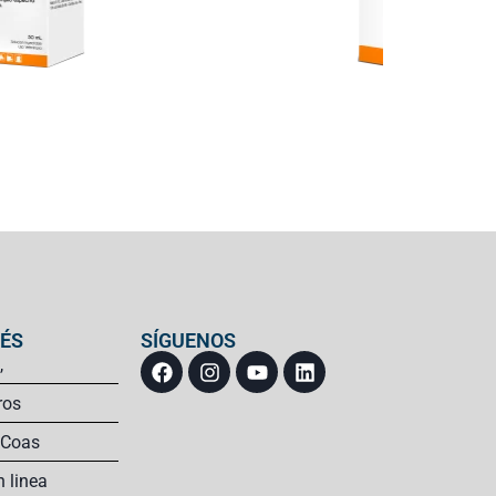
RÉS
SÍGUENOS
,
ros
 Coas
n linea