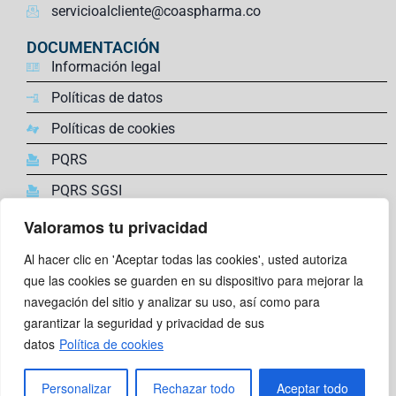
servicioalcliente@coaspharma.co
DOCUMENTACIÓN
Información legal
Políticas de datos
Políticas de cookies
PQRS
PQRS SGSI
Valoramos tu privacidad
ENLACES DE INTERÉS
Farmacovigilancia,
Al hacer clic en 'Aceptar todas las cookies', usted autoriza
Trabaja con nosotros
que las cookies se guarden en su dispositivo para mejorar la
navegación del sitio y analizar su uso, así como para
Comunidad Super Coas
garantizar la seguridad y privacidad de sus
Canal de reporte en linea
datos
Política de cookies
SÍGUENOS
Personalizar
Rechazar todo
Aceptar todo