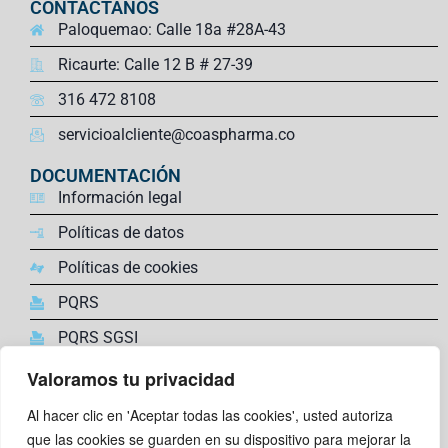
CONTÁCTANOS
Paloquemao: Calle 18a #28A-43
Ricaurte: Calle 12 B # 27-39
316 472 8108
servicioalcliente@coaspharma.co
DOCUMENTACIÓN
Información legal
Políticas de datos
Políticas de cookies
PQRS
PQRS SGSI
Valoramos tu privacidad
ENLACES DE INTERÉS
Farmacovigilancia,
Al hacer clic en 'Aceptar todas las cookies', usted autoriza
Trabaja con nosotros
que las cookies se guarden en su dispositivo para mejorar la