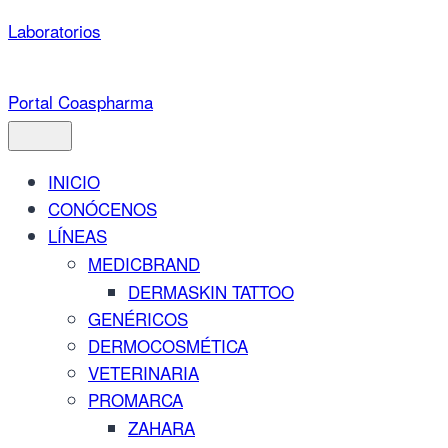
Saltar
Laboratorios
al
contenido
Portal Coaspharma
INICIO
CONÓCENOS
LÍNEAS
MEDICBRAND
DERMASKIN TATTOO
GENÉRICOS
DERMOCOSMÉTICA
VETERINARIA
PROMARCA
ZAHARA