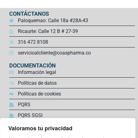
CONTÁCTANOS
Paloquemao: Calle 18a #28A-43
Ricaurte: Calle 12 B # 27-39
316 472 8108
servicioalcliente@coaspharma.co
DOCUMENTACIÓN
Información legal
Políticas de datos
Políticas de cookies
PQRS
PQRS SGSI
Valoramos tu privacidad
ENLACES DE INTERÉS
Farmacovigilancia,