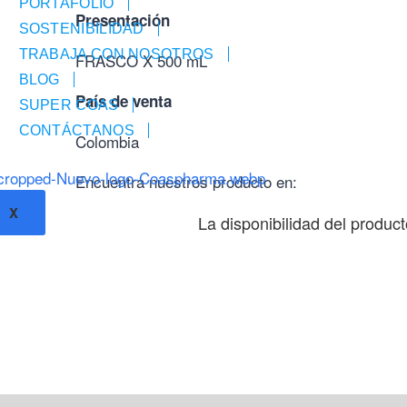
PORTAFOLIO
Presentación
SOSTENIBILIDAD
TRABAJA CON NOSOTROS
FRASCO X 500 mL
BLOG
País de venta
SUPER COAS
CONTÁCTANOS
Colombia
Encuentra nuestros producto en:
X
La disponibilidad del produc