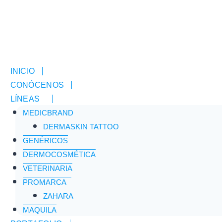
INICIO
CONÓCENOS
LÍNEAS
MEDICBRAND
Inicio
/
Tienda
/
HIDRALITOS UVA 45
DERMASKIN TATTOO
GENÉRICOS
Venta Libre
DERMOCOSMÉTICA
VETERINARIA
PROMARCA
ZAHARA
HIDRALITOS UVA 45
MAQUILA