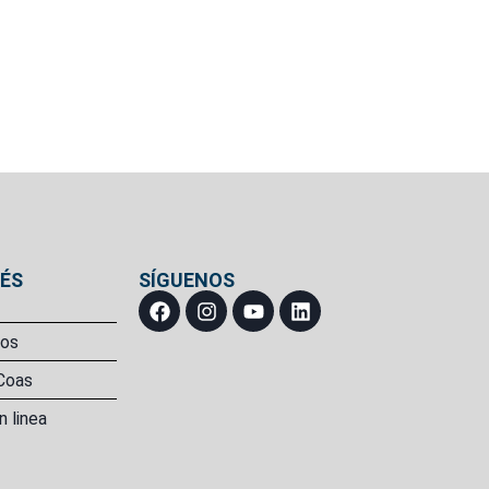
RÉS
SÍGUENOS
ros
Coas
n linea