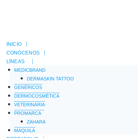
INICIO
CONÓCENOS
LÍNEAS
MEDICBRAND
Inicio
/
Tienda
/
IBUDOL CAF
DERMASKIN TATTOO
GENÉRICOS
DERMOCOSMÉTICA
Venta Libre
VETERINARIA
PROMARCA
ZAHARA
MAQUILA