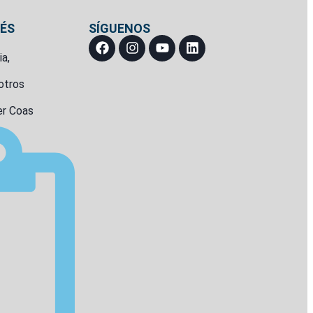
RÉS
SÍGUENOS
a,
otros
r Coas