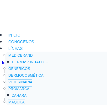
INICIO
CONÓCENOS
LÍNEAS
MEDICBRAND
Inicio
/
Tienda
/
Medibrand
/
LITORVAS 20 MG TABLETAS
DERMASKIN TATTOO
GENÉRICOS
Prescripción Médica
DERMOCOSMÉTICA
VETERINARIA
LITORVAS 20 MG TABLETAS RECU
PROMARCA
ZAHARA
Principio Activo:
MAQUILA