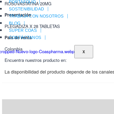
PORTAFOLIO
ROSUVASTATINA 20MG
SOSTENIBILIDAD
Presentación
TRABAJA CON NOSOTROS
BLOG
PLEGADIZA X 28 TABLETAS
SUPER COAS
País de venta
CONTÁCTANOS
Colombia
X
Encuentra nuestros producto en:
La disponibilidad del producto depende de los canales