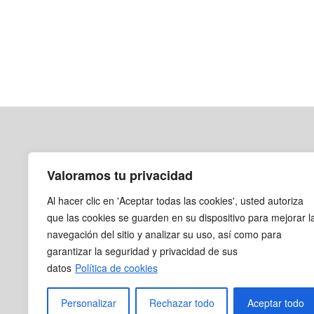
Valoramos tu privacidad
CONTÁCTANOS
Paloquemao: Calle 18a #28A-43
Al hacer clic en 'Aceptar todas las cookies', usted autoriza
Ricaurte: Calle 12 B # 27-39
que las cookies se guarden en su dispositivo para mejorar l
navegación del sitio y analizar su uso, así como para
316 472 8108
garantizar la seguridad y privacidad de sus
servicioalcliente@coaspharma.co
datos
Política de cookies
Personalizar
Rechazar todo
Aceptar todo