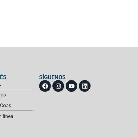
RÉS
SÍGUENOS
,
ros
 Coas
n linea