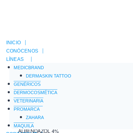
INICIO
CONÓCENOS
LÍNEAS
MEDICBRAND
Inicio
/
Tienda
/
NEMACIST 4 % SUSPENCIÓN
DERMASKIN TATTOO
GENÉRICOS
Prescripción Médica
DERMOCOSMÉTICA
VETERINARIA
NEMACIST 4 % SUSPENCIÓN
PROMARCA
Principio Activo:
ZAHARA
MAQUILA
ALBENDAZOL 4%