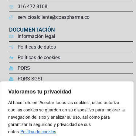
316 472 8108
servicioalcliente@coaspharma.co
DOCUMENTACIÓN
Información legal
Políticas de datos
Políticas de cookies
PQRS
PQRS SGSI
Valoramos tu privacidad
ENLACES DE INTERÉS
Farmacovigilancia,
Al hacer clic en 'Aceptar todas las cookies', usted autoriza
Trabaja con nosotros
que las cookies se guarden en su dispositivo para mejorar la
navegación del sitio y analizar su uso, así como para
Comunidad Super Coas
garantizar la seguridad y privacidad de sus
Canal de reporte en linea
datos
Política de cookies