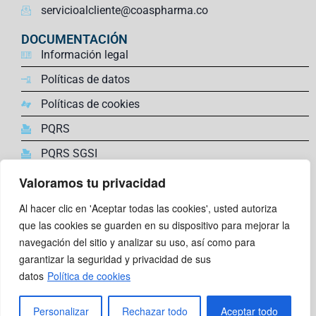
servicioalcliente@coaspharma.co
DOCUMENTACIÓN
Información legal
Políticas de datos
Políticas de cookies
PQRS
PQRS SGSI
Valoramos tu privacidad
ENLACES DE INTERÉS
Farmacovigilancia,
Al hacer clic en 'Aceptar todas las cookies', usted autoriza
Trabaja con nosotros
que las cookies se guarden en su dispositivo para mejorar la
navegación del sitio y analizar su uso, así como para
Comunidad Super Coas
garantizar la seguridad y privacidad de sus
Canal de reporte en linea
datos
Política de cookies
SÍGUENOS
Personalizar
Rechazar todo
Aceptar todo